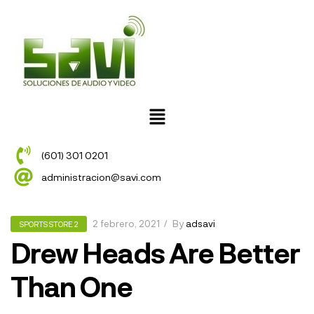
(601) 301 0201
administracion@savi.com
2 febrero, 2021
By
adsavi
SPORTS STORE 2
Drew Heads Are Better
Than One