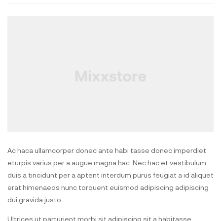
Ac haca ullamcorper donec ante habi tasse donec imperdiet
eturpis varius per a augue magna hac. Nec hac et vestibulum
duis a tincidunt per a aptent interdum purus feugiat a id aliquet
erat himenaeos nunc torquent euismod adipiscing adipiscing
dui gravida justo.
Ultrices ut parturient morbi sit adipiscing sit a habitasse