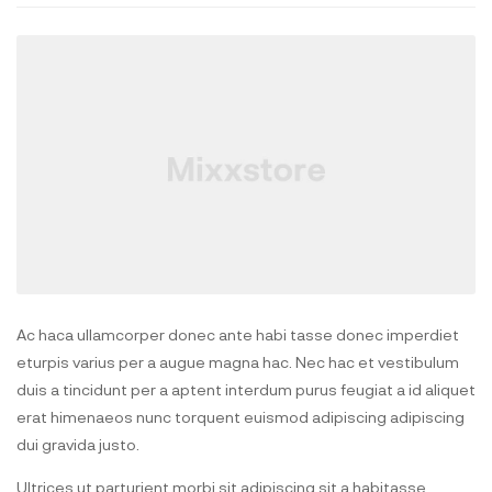
Ac haca ullamcorper donec ante habi tasse donec imperdiet
eturpis varius per a augue magna hac. Nec hac et vestibulum
duis a tincidunt per a aptent interdum purus feugiat a id aliquet
erat himenaeos nunc torquent euismod adipiscing adipiscing
dui gravida justo.
Ultrices ut parturient morbi sit adipiscing sit a habitasse