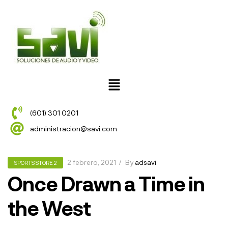
(601) 301 0201
administracion@savi.com
2 febrero, 2021
By
adsavi
SPORTS STORE 2
Once Drawn a Time in
the West