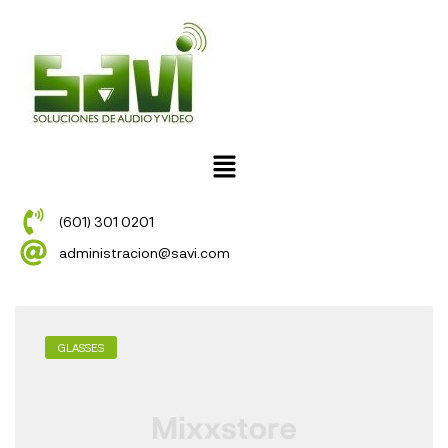
(601) 301 0201
administracion@savi.com
GLASSES