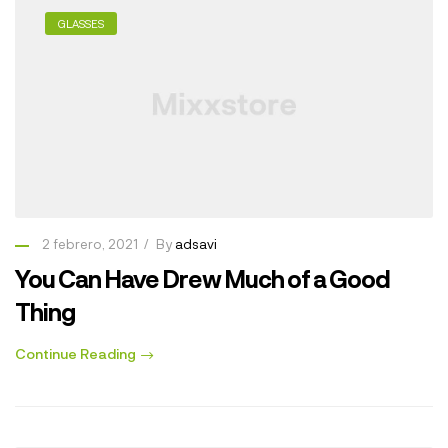
GLASSES
2 febrero, 2021
By
adsavi
You Can Have Drew Much of a Good
Thing
Continue Reading