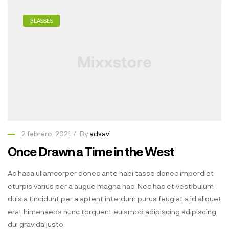
GLASSES
2 febrero, 2021
By
adsavi
Once Drawn a Time in the West
Ac haca ullamcorper donec ante habi tasse donec imperdiet
eturpis varius per a augue magna hac. Nec hac et vestibulum
duis a tincidunt per a aptent interdum purus feugiat a id aliquet
erat himenaeos nunc torquent euismod adipiscing adipiscing
dui gravida justo.