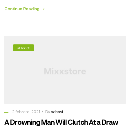
Continue Reading
GLASSES
2 febrero, 2021
By
adsavi
A Drowning Man Will Clutch At a Draw