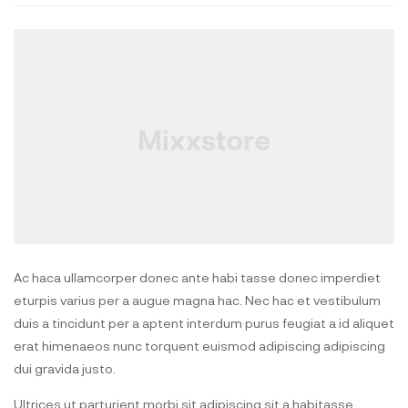
Ac haca ullamcorper donec ante habi tasse donec imperdiet
eturpis varius per a augue magna hac. Nec hac et vestibulum
duis a tincidunt per a aptent interdum purus feugiat a id aliquet
erat himenaeos nunc torquent euismod adipiscing adipiscing
dui gravida justo.
Ultrices ut parturient morbi sit adipiscing sit a habitasse