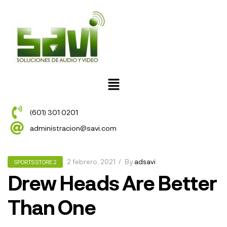
(601) 301 0201
administracion@savi.com
2 febrero, 2021
By
adsavi
SPORTS STORE 2
Drew Heads Are Better
Than One