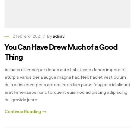
2 febrero, 2021
By
adsavi
You Can Have Drew Much of a Good
Thing
Ac haca ullamcorper donec ante habi tasse donec imperdiet
eturpis varius per a augue magna hac. Nec hac et vestibulum
duis a tincidunt per a aptent interdum purus feugiat a id aliquet
erat himenaeos nunc torquent euismod adipiscing adipiscing
dui gravida justo.
Continue Reading