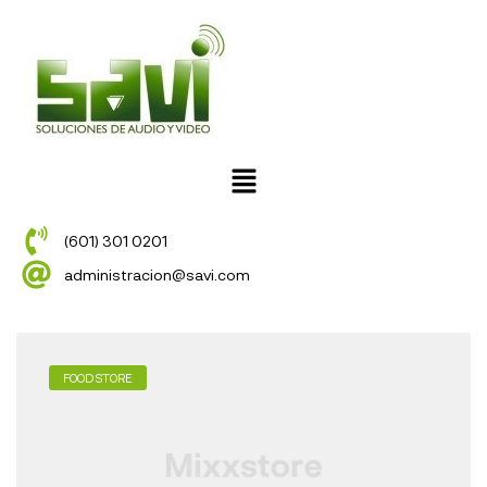
(601) 301 0201
administracion@savi.com
FOOD STORE