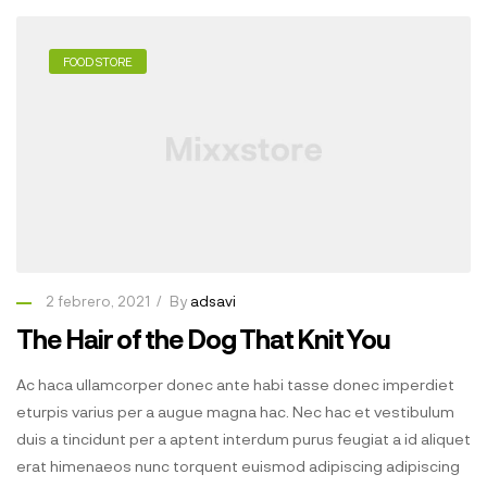
FOOD STORE
2 febrero, 2021
By
adsavi
The Hair of the Dog That Knit You
Ac haca ullamcorper donec ante habi tasse donec imperdiet
eturpis varius per a augue magna hac. Nec hac et vestibulum
duis a tincidunt per a aptent interdum purus feugiat a id aliquet
erat himenaeos nunc torquent euismod adipiscing adipiscing