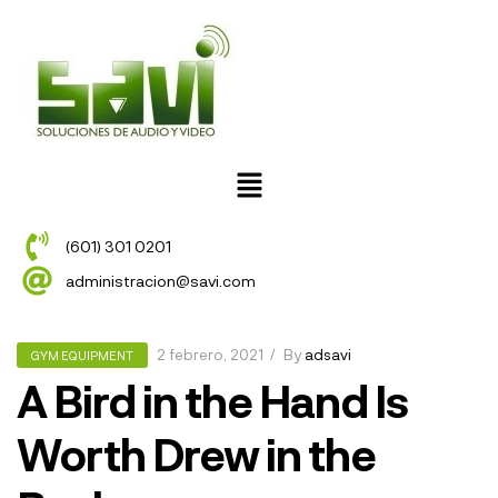
(601) 301 0201
administracion@savi.com
2 febrero, 2021
By
adsavi
GYM EQUIPMENT
A Bird in the Hand Is
Worth Drew in the