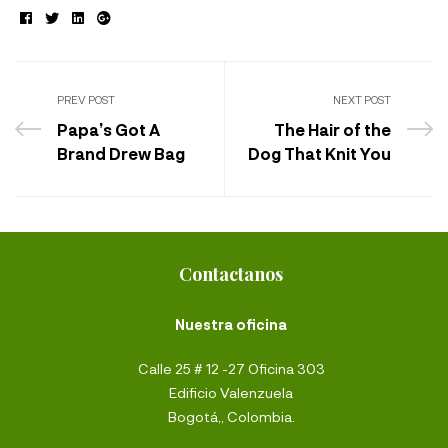
Facebook
Twitter
Linkedin
Google+
PREV POST
NEXT POST
Papa’s Got A
The Hair of the
Brand Drew Bag
Dog That Knit You
Contactanos
Nuestra oficina
Calle 25 # 12 -27 Oficina 303
Edificio Valenzuela
Bogotá,, Colombia.