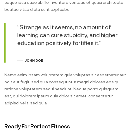
eaque ipsa quae ab illo inventore veritatis et quasi architecto
beatae vitae dicta sunt explicabo.
“Strange as it seems, no amount of
learning can cure stupidity, and higher
education positively fortifies it.”
JOHN DOE
Nemo enim ipsam voluptatem quia voluptas sit aspernatur aut
odit aut fugit, sed quia consequuntur magni dolores eos qui
ratione voluptatem sequi nesciunt. Neque porro quisquam
est, qui dolorem ipsum quia dolor sit amet, consectetur,
adipisci velit, sed quia
Ready For Perfect Fitness