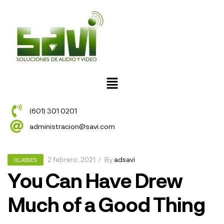
(601) 301 0201
administracion@savi.com
2 febrero, 2021
By
adsavi
GLASSES
You Can Have Drew
Much of a Good Thing