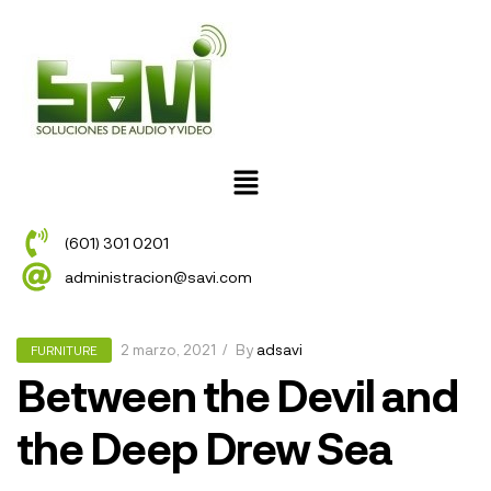
(601) 301 0201
administracion@savi.com
2 marzo, 2021
By
adsavi
FURNITURE
Between the Devil and
the Deep Drew Sea