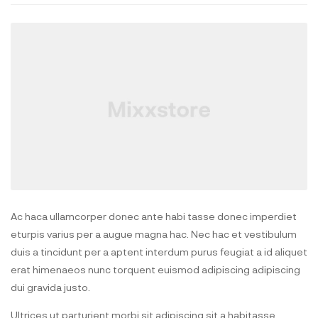
Ac haca ullamcorper donec ante habi tasse donec imperdiet
eturpis varius per a augue magna hac. Nec hac et vestibulum
duis a tincidunt per a aptent interdum purus feugiat a id aliquet
erat himenaeos nunc torquent euismod adipiscing adipiscing
dui gravida justo.
Ultrices ut parturient morbi sit adipiscing sit a habitasse