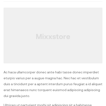
Ac haca ullamcorper donec ante habi tasse donec imperdiet
eturpis varius per a augue magna hac. Nec hac et vestibulum
duis a tincidunt per a aptent interdum purus feugiat a id aliquet
erat himenaeos nunc torquent euismod adipiscing adipiscing
dui gravida justo.
Ultrices ut parturient morbi sit adipiscing sit a habitasse