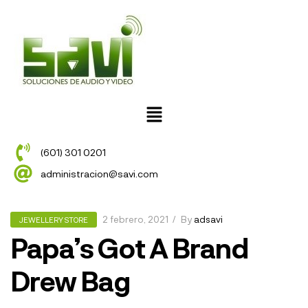
(601) 301 0201
administracion@savi.com
2 febrero, 2021
By
adsavi
JEWELLERY STORE
Papa’s Got A Brand
Drew Bag