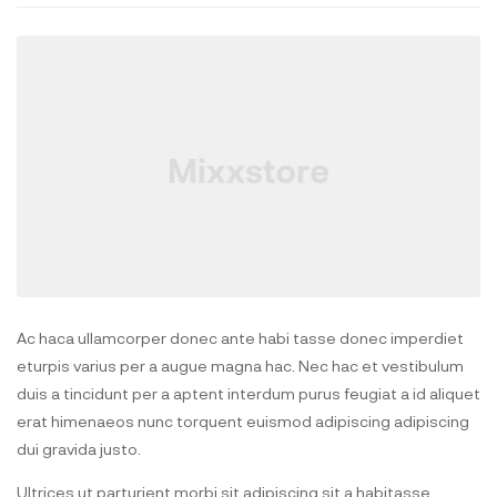
Ac haca ullamcorper donec ante habi tasse donec imperdiet
eturpis varius per a augue magna hac. Nec hac et vestibulum
duis a tincidunt per a aptent interdum purus feugiat a id aliquet
erat himenaeos nunc torquent euismod adipiscing adipiscing
dui gravida justo.
Ultrices ut parturient morbi sit adipiscing sit a habitasse