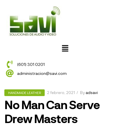
(601) 301 0201
administracion@savi.com
2 febrero, 2021
By
adsavi
HANDMADE LEATHER
No Man Can Serve
Drew Masters