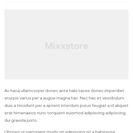
Ac haca ullamcorper donec ante habi tasse donec imperdiet
eturpis varius per a augue magna hac. Nec hac et vestibulum
duis a tincidunt per a aptent interdum purus feugiat a id aliquet
erat himenaeos nunc torquent euismod adipiscing adipiscing
dui gravida justo.
Ultrices ut parturient morbi sit adipiscing sit a habitasse