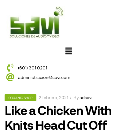
(601) 301 0201
administracion@savi.com
2 febrero, 2021
By
adsavi
ORGANIC SHOP
Like a Chicken With
Knits Head Cut Off