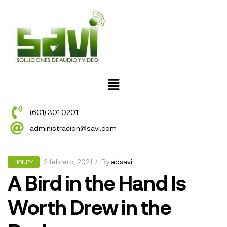
(601) 301 0201
administracion@savi.com
2 febrero, 2021
By
adsavi
HONEY
A Bird in the Hand Is
Worth Drew in the